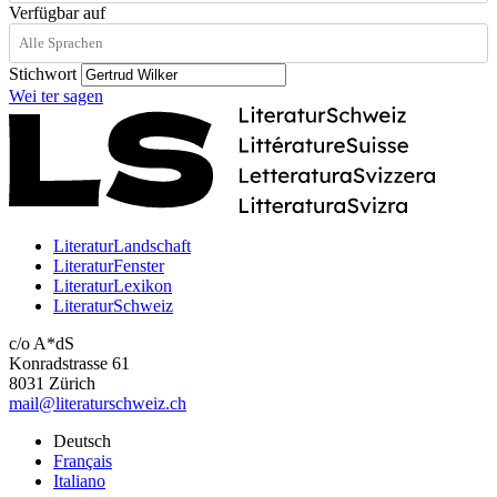
Verfügbar auf
Stichwort
Wei
ter
sagen
LiteraturLandschaft
LiteraturFenster
LiteraturLexikon
LiteraturSchweiz
c/o A*dS
Konradstrasse 61
8031 Zürich
mail@literaturschweiz.ch
Deutsch
Français
Italiano