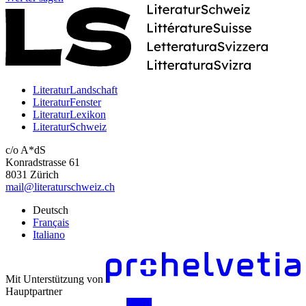
LiteraturLandschaft
LiteraturFenster
LiteraturLexikon
LiteraturSchweiz
c/o A*dS
Konradstrasse 61
8031 Zürich
mail@literaturschweiz.ch
Deutsch
Français
Italiano
Mit Unterstützung von
Hauptpartner