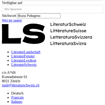
Verfügbar auf
Stichwort
Wei
ter
sagen
LiteraturLandschaft
LiteraturFenster
LiteraturLexikon
LiteraturSchweiz
c/o A*dS
Konradstrasse 61
8031 Zürich
mail@literaturschweiz.ch
Deutsch
Français
Italiano